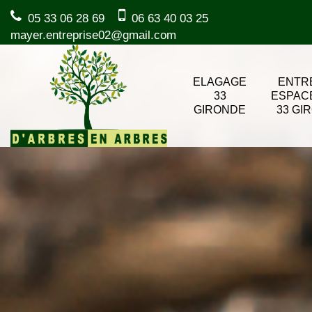
05 33 06 28 69
06 63 40 03 25
mayer.entreprise02@gmail.com
ELAGAGE
ENTR
33
ESPAC
GIRONDE
33 GI