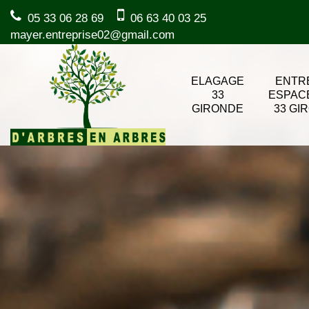
05 33 06 28 69
06 63 40 03 25
mayer.entreprise02@gmail.com
ELAGAGE
ENTR
33
ESPAC
GIRONDE
33 GI