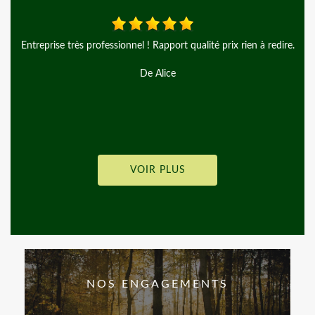
professionnel ! Rapport qualité prix rien à redire.
Merci à Monsieur 
recom
De Alice
VOIR PLUS
NOS ENGAGEMENTS