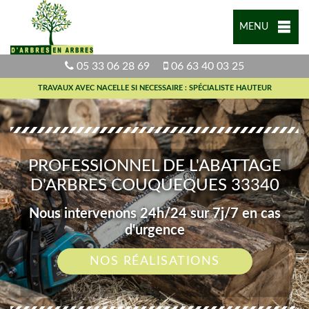
MENU
05 33 06 28 69
06 63 40 03 25
TRAVAUX AVEC NACELLE SI NECESSAIRE : SPÉCIALISTE HAUTEUR
PROFESSIONNEL DE L'ABATTAGE
D'ARBRES COUQUEQUES 33340
Nous intervenons 24h/24 sur 7j/7 en cas
d'urgence
NOS RÉALISATIONS