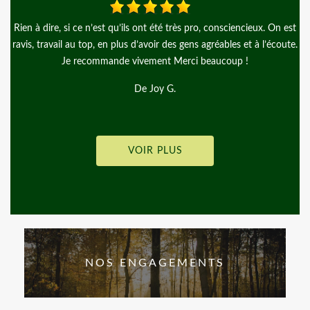
u’ils ont été très pro, consciencieux. On est
Je fais appel à l'entreprise
plus d’avoir des gens agréables et à l’écoute.
clôture rigide le travail
de vivement Merci beaucoup !
D
De Joy G.
VOIR PLUS
NOS ENGAGEMENTS