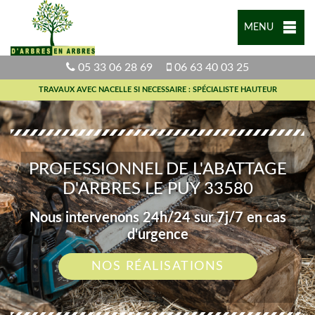
MENU
05 33 06 28 69
06 63 40 03 25
TRAVAUX AVEC NACELLE SI NECESSAIRE : SPÉCIALISTE HAUTEUR
PROFESSIONNEL DE L'ABATTAGE
D'ARBRES LE PUY 33580
Nous intervenons 24h/24 sur 7j/7 en cas
d'urgence
NOS RÉALISATIONS