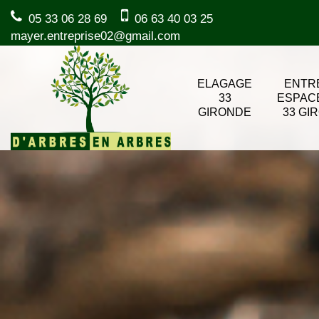
05 33 06 28 69
06 63 40 03 25
mayer.entreprise02@gmail.com
ELAGAGE
ENTR
33
ESPAC
GIRONDE
33 GI