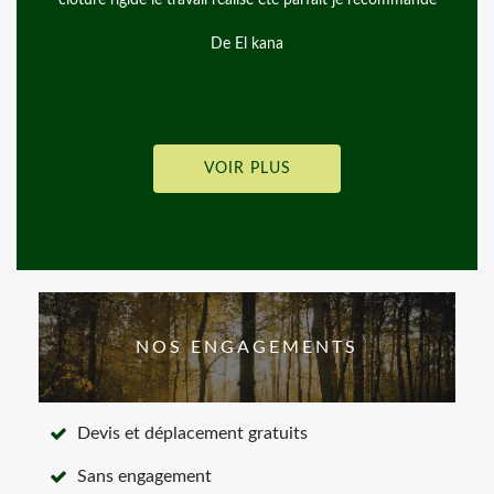
a
De Madison
VOIR PLUS
NOS ENGAGEMENTS
Devis et déplacement gratuits
Sans engagement