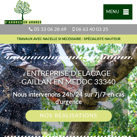
MENU
05 33 06 28 69
06 63 40 03 25
TRAVAUX AVEC NACELLE SI NECESSAIRE : SPÉCIALISTE HAUTEUR
ENTREPRISE D'ELAGAGE
GAILLAN EN MEDOC 33340
Nous intervenons 24h/24 sur 7j/7 en cas
d'urgence
NOS RÉALISATIONS