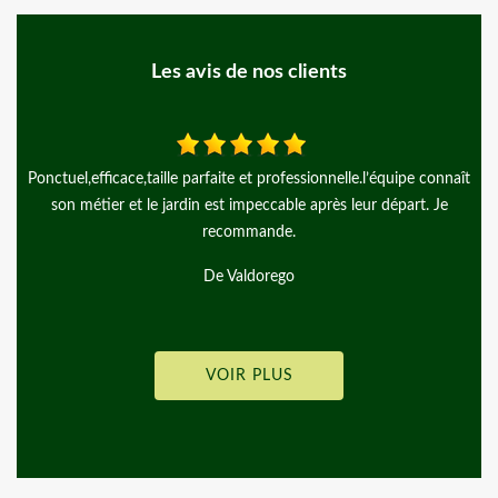
Les avis de nos clients
,taille parfaite et professionnelle.l’équipe connaît
Merci à Monsieur 
 le jardin est impeccable après leur départ. Je
recom
recommande.
De Valdorego
VOIR PLUS