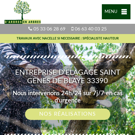
MENU
05 33 06 28 69
06 63 40 03 25
TRAVAUX AVEC NACELLE SI NECESSAIRE : SPÉCIALISTE HAUTEUR
ENTREPRISE D'ELAGAGE SAINT
GENES DE BLAYE 33390
Nous intervenons 24h/24 sur 7j/7 en cas
d'urgence
NOS RÉALISATIONS