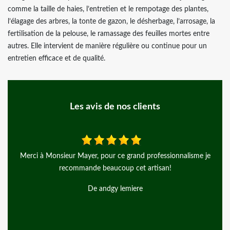
comme la taille de haies, l’entretien et le rempotage des plantes,
l’élagage des arbres, la tonte de gazon, le désherbage, l’arrosage, la
fertilisation de la pelouse, le ramassage des feuilles mortes entre
autres. Elle intervient de manière régulière ou continue pour un
entretien efficace et de qualité.
Les avis de nos clients
r ce grand professionnalisme je
Rien à dire, si ce n’est qu’ils ont été
ucoup cet artisan!
ravis, travail au top, en plus d’avoir 
Je recommande vivement
gy lemiere
De Joy 