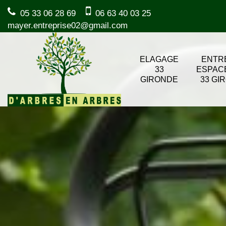
05 33 06 28 69
06 63 40 03 25
mayer.entreprise02@gmail.com
ELAGAGE
ENTR
33
ESPAC
GIRONDE
33 GI