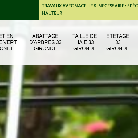
TRAVAUX AVEC NACELLE SI NECESSAIRE : SPÉC
HAUTEUR
ETIEN
ABATTAGE
TAILLE DE
ETETAGE
E VERT
D'ARBRES 33
HAIE 33
33
RONDE
GIRONDE
GIRONDE
GIRONDE