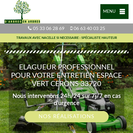
MENU
05 33 06 28 69
06 63 40 03 25
TRAVAUX AVEC NACELLE SI NECESSAIRE : SPÉCIALISTE HAUTEUR
ELAGUEUR PROFESSIONNEL
POUR VOTRE ENTRETIEN ESPACE
VERT CERONS 33720
Nous intervenons 24h/24 sur 7j/7 en cas
d'urgence
NOS RÉALISATIONS