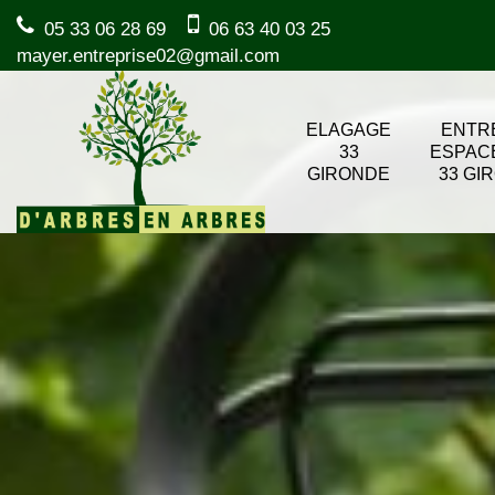
05 33 06 28 69
06 63 40 03 25
mayer.entreprise02@gmail.com
ELAGAGE
ENTR
33
ESPAC
GIRONDE
33 GI