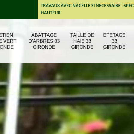
TRAVAUX AVEC NACELLE SI NECESSAIRE : SPÉC
HAUTEUR
ETIEN
ABATTAGE
TAILLE DE
ETETAGE
E VERT
D'ARBRES 33
HAIE 33
33
RONDE
GIRONDE
GIRONDE
GIRONDE