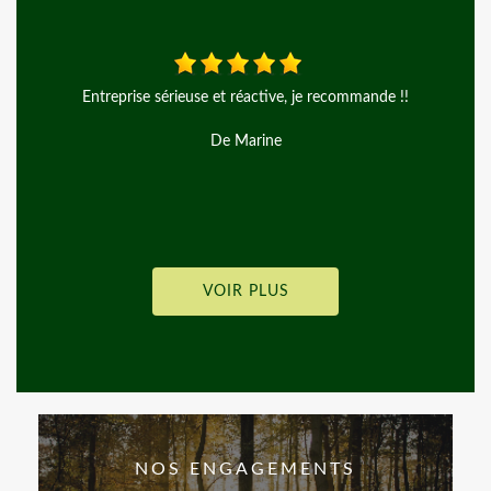
tive, je recommande !!
Travaux réalise parfaitement je r
ine
De Mandarine
VOIR PLUS
NOS ENGAGEMENTS