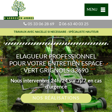
MENU
05 33 06 28 69
06 63 40 03 25
TRAVAUX AVEC NACELLE SI NECESSAIRE : SPÉCIALISTE HAUTEUR
ELAGUEUR PROFESSIONNEL
POUR VOTRE ENTRETIEN ESPACE
VERT GRIGNOLS 33690
Nous intervenons 24h/24 sur 7j/7 en cas
d'urgence
NOS RÉALISATIONS