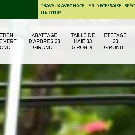
TRAVAUX AVEC NACELLE SI NECESSAIRE : SPÉC
HAUTEUR
ETIEN
ABATTAGE
TAILLE DE
ETETAGE
E VERT
D'ARBRES 33
HAIE 33
33
RONDE
GIRONDE
GIRONDE
GIRONDE