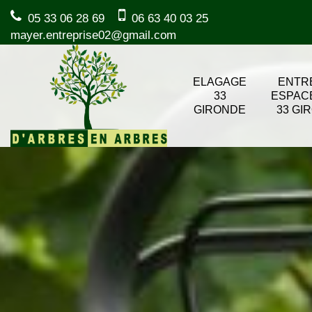
05 33 06 28 69
06 63 40 03 25
mayer.entreprise02@gmail.com
ELAGAGE
ENTR
33
ESPAC
GIRONDE
33 GI