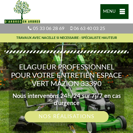
MENU
05 33 06 28 69
06 63 40 03 25
TRAVAUX AVEC NACELLE SI NECESSAIRE : SPÉCIALISTE HAUTEUR
ELAGUEUR PROFESSIONNEL
POUR VOTRE ENTRETIEN ESPACE
VERT MAZION 33390
Nous intervenons 24h/24 sur 7j/7 en cas
d'urgence
NOS RÉALISATIONS