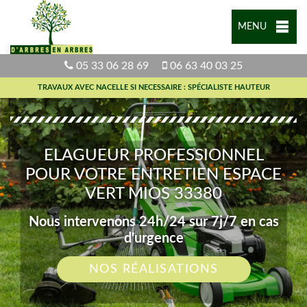
MENU
05 33 06 28 69
06 63 40 03 25
TRAVAUX AVEC NACELLE SI NECESSAIRE : SPÉCIALISTE HAUTEUR
ELAGUEUR PROFESSIONNEL
POUR VOTRE ENTRETIEN ESPACE
VERT MIOS 33380
Nous intervenons 24h/24 sur 7j/7 en cas
d'urgence
NOS RÉALISATIONS