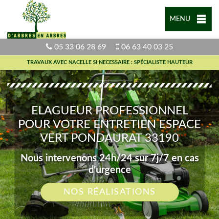
MENU
05 33 06 28 69
06 63 40 03 25
TRAVAUX AVEC NACELLE SI NECESSAIRE : SPÉCIALISTE HAUTEUR
ELAGUEUR PROFESSIONNEL
POUR VOTRE ENTRETIEN ESPACE
VERT PONDAURAT 33190
Nous intervenons 24h/24 sur 7j/7 en cas
d'urgence
NOS RÉALISATIONS