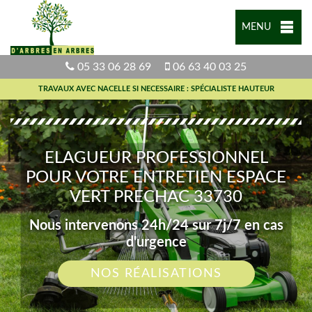
MENU
05 33 06 28 69
06 63 40 03 25
TRAVAUX AVEC NACELLE SI NECESSAIRE : SPÉCIALISTE HAUTEUR
ELAGUEUR PROFESSIONNEL
POUR VOTRE ENTRETIEN ESPACE
VERT PRECHAC 33730
Nous intervenons 24h/24 sur 7j/7 en cas
d'urgence
NOS RÉALISATIONS