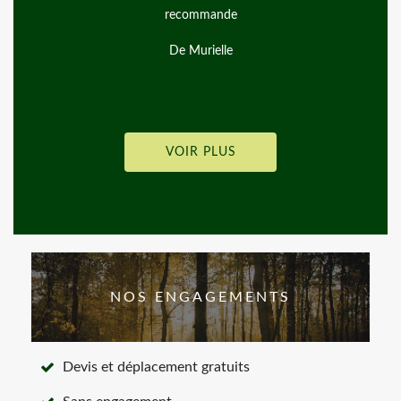
recommande
ravis, travail au to
Je reco
De Murielle
VOIR PLUS
NOS ENGAGEMENTS
Devis et déplacement gratuits