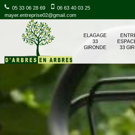
05 33 06 28 69
06 63 40 03 25
mayer.entreprise02@gmail.com
ELAGAGE
ENTR
33
ESPAC
GIRONDE
33 GI