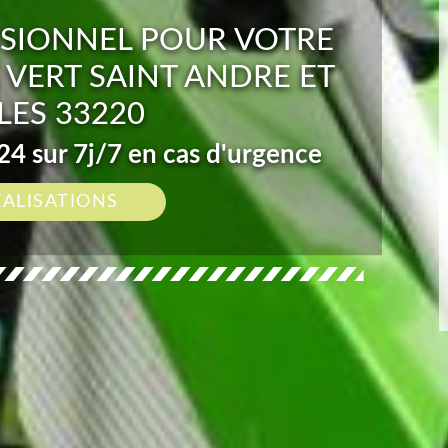
SIONNEL POUR VOTRE
 VERT SAINT ANDRE ET
LES 33220
4 sur 7j/7 en cas d'urgence
ÉALISATIONS