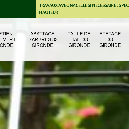
TRAVAUX AVEC NACELLE SI NECESSAIRE : SPÉC
HAUTEUR
ETIEN
ABATTAGE
TAILLE DE
ETETAGE
E VERT
D'ARBRES 33
HAIE 33
33
RONDE
GIRONDE
GIRONDE
GIRONDE