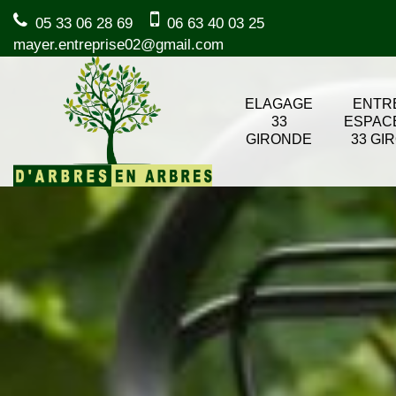
05 33 06 28 69
06 63 40 03 25
mayer.entreprise02@gmail.com
ELAGAGE
ENTR
33
ESPAC
GIRONDE
33 GI