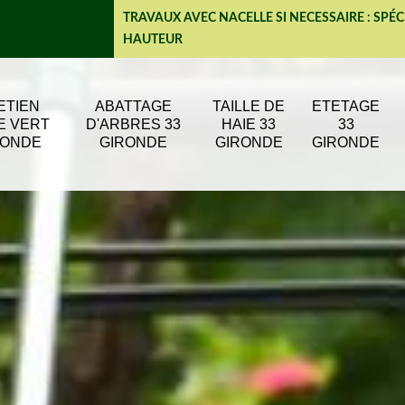
TRAVAUX AVEC NACELLE SI NECESSAIRE : SPÉC
HAUTEUR
ETIEN
ABATTAGE
TAILLE DE
ETETAGE
E VERT
D'ARBRES 33
HAIE 33
33
RONDE
GIRONDE
GIRONDE
GIRONDE