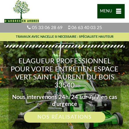
MENU
05 33 06 28 69
06 63 40 03 25
TRAVAUX AVEC NACELLE SI NECESSAIRE : SPÉCIALISTE HAUTEUR
ELAGUEUR PROFESSIONNEL
POUR VOTRE ENTRETIEN ESPACE
VERT SAINT LAURENT DU BOIS
33540
Nous intervenons 24h/24 sur 7j/7 en cas
d'urgence
NOS RÉALISATIONS