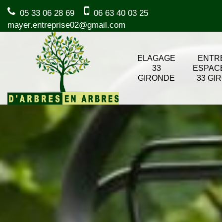
05 33 06 28 69
06 63 40 03 25
mayer.entreprise02@gmail.com
ELAGAGE
ENTR
33
ESPAC
GIRONDE
33 GI