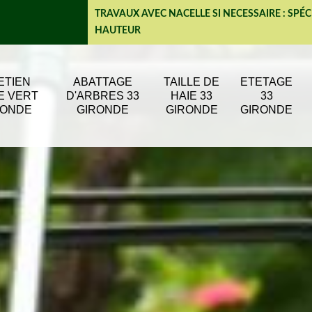
TRAVAUX AVEC NACELLE SI NECESSAIRE : SPÉC
HAUTEUR
ETIEN
ABATTAGE
TAILLE DE
ETETAGE
E VERT
D'ARBRES 33
HAIE 33
33
RONDE
GIRONDE
GIRONDE
GIRONDE