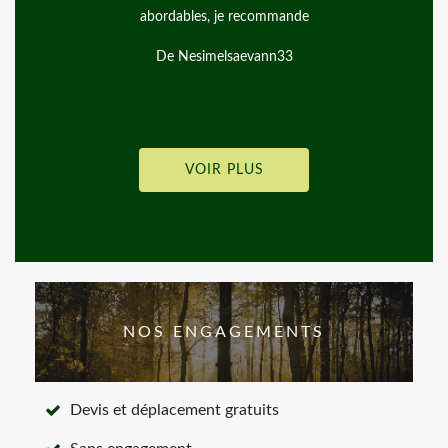
mande
ravis, travail au top, en plus d’avoir des gens ag
Je recommande vivement Merci be
n33
De Joy G.
VOIR PLUS
NOS ENGAGEMENTS
Devis et déplacement gratuits