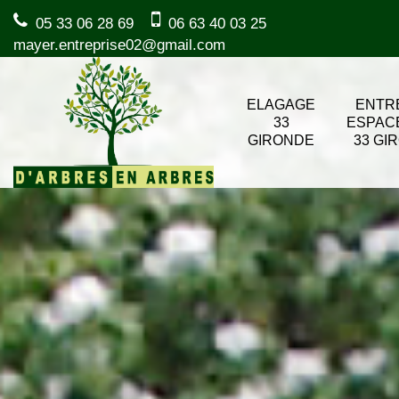
05 33 06 28 69
06 63 40 03 25
mayer.entreprise02@gmail.com
ELAGAGE
ENTR
33
ESPAC
GIRONDE
33 GI