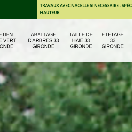
TRAVAUX AVEC NACELLE SI NECESSAIRE : SPÉC
HAUTEUR
ETIEN
ABATTAGE
TAILLE DE
ETETAGE
E VERT
D'ARBRES 33
HAIE 33
33
RONDE
GIRONDE
GIRONDE
GIRONDE