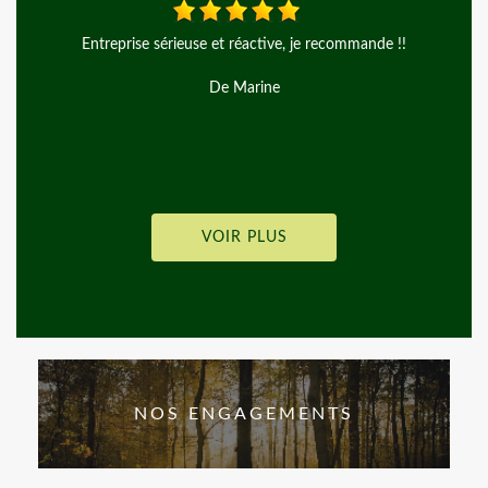
tive, je recommande !!
Très bon travaille très professionnelle d
ine
De Pascalou
VOIR PLUS
NOS ENGAGEMENTS