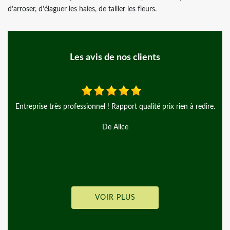
d’arroser, d’élaguer les haies, de tailler les fleurs.
Les avis de nos clients
 prix rien à redire.
Super Elagueur, très satisfait de son travail ave
abordables, je recommande
De Nesimelsaevann33
VOIR PLUS