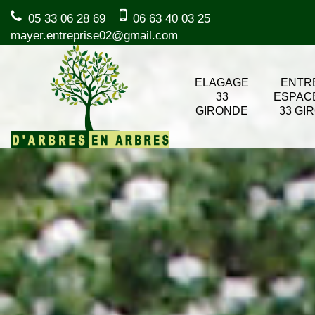
05 33 06 28 69
06 63 40 03 25
mayer.entreprise02@gmail.com
ELAGAGE
ENTR
33
ESPAC
GIRONDE
33 GI