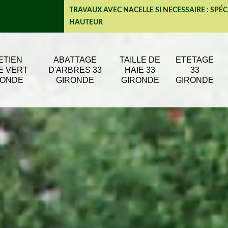
TRAVAUX AVEC NACELLE SI NECESSAIRE : SPÉC
HAUTEUR
ETIEN
ABATTAGE
TAILLE DE
ETETAGE
E VERT
D'ARBRES 33
HAIE 33
33
RONDE
GIRONDE
GIRONDE
GIRONDE