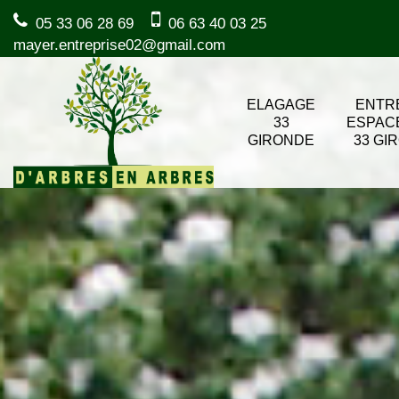
05 33 06 28 69
06 63 40 03 25
mayer.entreprise02@gmail.com
ELAGAGE
ENTR
33
ESPAC
GIRONDE
33 GI