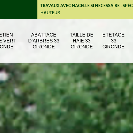
TRAVAUX AVEC NACELLE SI NECESSAIRE : SPÉC
HAUTEUR
ETIEN
ABATTAGE
TAILLE DE
ETETAGE
E VERT
D'ARBRES 33
HAIE 33
33
RONDE
GIRONDE
GIRONDE
GIRONDE