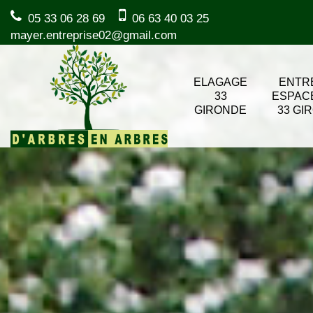
05 33 06 28 69
06 63 40 03 25
mayer.entreprise02@gmail.com
ELAGAGE
ENTR
33
ESPAC
GIRONDE
33 GI