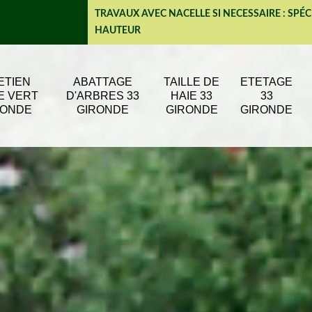
TRAVAUX AVEC NACELLE SI NECESSAIRE : SPÉC
HAUTEUR
ETIEN
ABATTAGE
TAILLE DE
ETETAGE
E VERT
D'ARBRES 33
HAIE 33
33
RONDE
GIRONDE
GIRONDE
GIRONDE