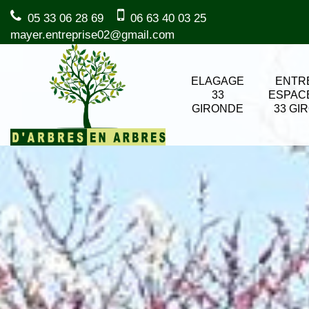
05 33 06 28 69
06 63 40 03 25
mayer.entreprise02@gmail.com
ELAGAGE
ENTR
33
ESPAC
GIRONDE
33 GI