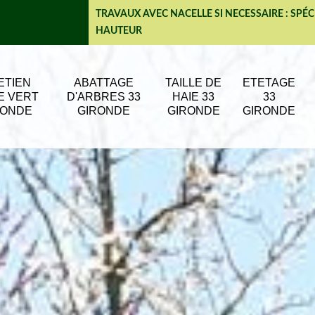
TRAVAUX AVEC NACELLE SI NECESSAIRE : SPÉC
HAUTEUR
ETIEN
ABATTAGE
TAILLE DE
ETETAGE
E VERT
D'ARBRES 33
HAIE 33
33
RONDE
GIRONDE
GIRONDE
GIRONDE