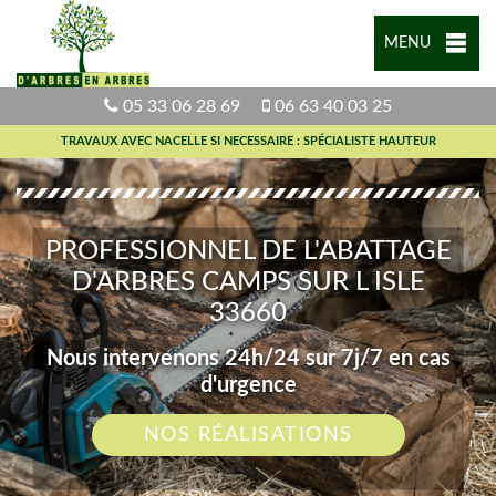
MENU
05 33 06 28 69
06 63 40 03 25
TRAVAUX AVEC NACELLE SI NECESSAIRE : SPÉCIALISTE HAUTEUR
PROFESSIONNEL DE L'ABATTAGE
D'ARBRES CAMPS SUR L ISLE
33660
Nous intervenons 24h/24 sur 7j/7 en cas
d'urgence
NOS RÉALISATIONS