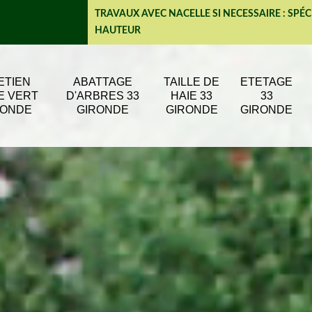
TRAVAUX AVEC NACELLE SI NECESSAIRE : SPÉC
HAUTEUR
ETIEN
ABATTAGE
TAILLE DE
ETETAGE
E VERT
D'ARBRES 33
HAIE 33
33
RONDE
GIRONDE
GIRONDE
GIRONDE