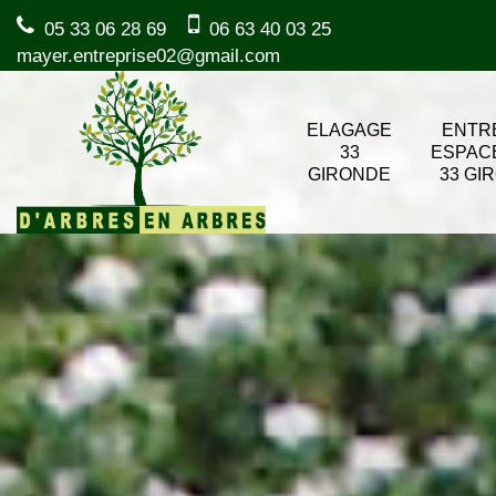
05 33 06 28 69
06 63 40 03 25
mayer.entreprise02@gmail.com
ELAGAGE
ENTR
33
ESPAC
GIRONDE
33 GI