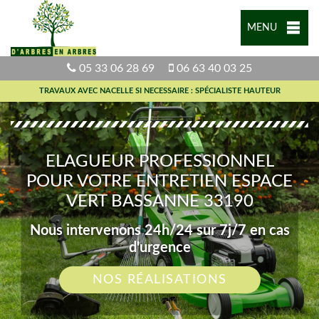
MENU
05 33 06 28 69
06 63 40 03 25
TRAVAUX AVEC NACELLE SI NECESSAIRE : SPÉCIALISTE HAUTEUR
ELAGUEUR PROFESSIONNEL
POUR VOTRE ENTRETIEN ESPACE
VERT BASSANNE 33190
Nous intervenons 24h/24 sur 7j/7 en cas
d'urgence
NOS RÉALISATIONS