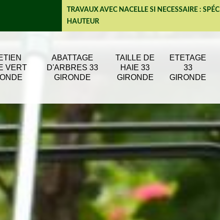
TRAVAUX AVEC NACELLE SI NECESSAIRE : SPÉC
HAUTEUR
ETIEN
ABATTAGE
TAILLE DE
ETETAGE
E VERT
D'ARBRES 33
HAIE 33
33
RONDE
GIRONDE
GIRONDE
GIRONDE