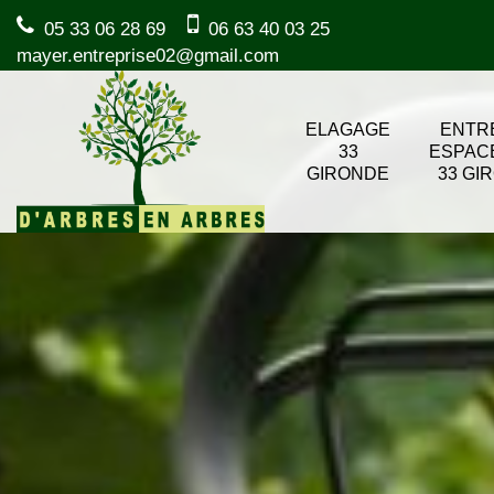
05 33 06 28 69
06 63 40 03 25
mayer.entreprise02@gmail.com
ELAGAGE
ENTR
33
ESPAC
GIRONDE
33 GI