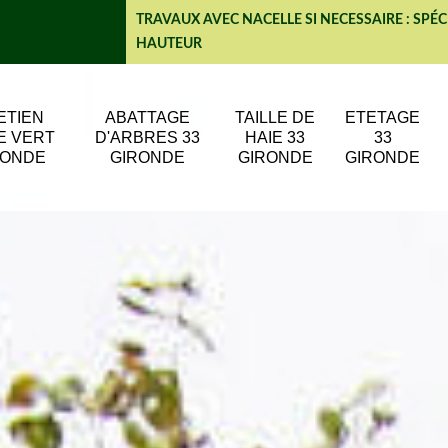
TRAVAUX AVEC NACELLE SI NECESSAIRE : SPÉC
HAUTEUR
ETIEN
ABATTAGE
TAILLE DE
ETETAGE
E VERT
D'ARBRES 33
HAIE 33
33
RONDE
GIRONDE
GIRONDE
GIRONDE