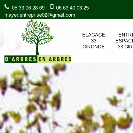
05 33 06 28 69
06 63 40 03 25
mayer.entreprise02@gmail.com
ELAGAGE
ENTR
33
ESPAC
GIRONDE
33 GI